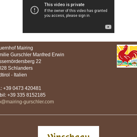
ernhof Mairing
ilie Gurschler Manfred Erwin
ssernördersberg 22
028 Schlanders
tirol - Italien
.: +39 0473 420481
il: +39 335 8152185
o@mairing-gurschler.com