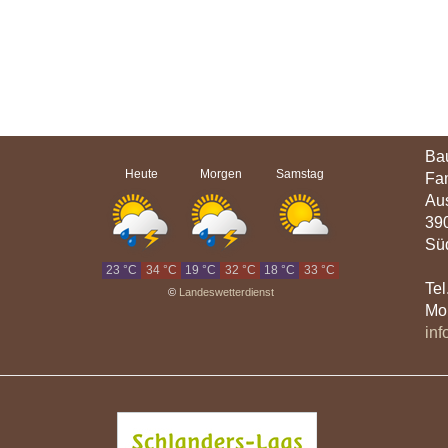
Bau
Heute
Morgen
Samstag
Fam
Au
39
Süd
23 °C
34 °C
19 °C
32 °C
18 °C
33 °C
Tel
©
Landeswetterdienst
Mob
inf